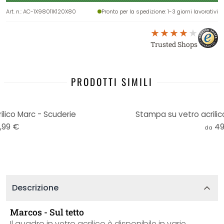
Art. n.
:
AC-1X98011K120X80
Pronto per la spedizione
: 1-3 giorni lavorativi
Trusted Shops
PRODOTTI SIMILI
lico Marc - Scuderie
Stampa su vetro acrilic
,99 €
49
da
Descrizione
Marcos - Sul tetto
Il quadro in vetro acrilico è disponibile in varie