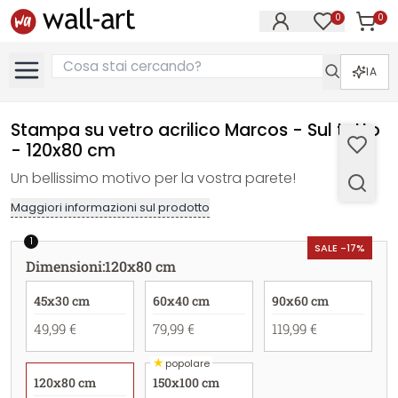
0
0
Articol
Articoli nell
IA
Stampa su vetro acrilico Marcos - Sul tetto
- 120x80 cm
Un bellissimo motivo per la vostra parete!
Maggiori informazioni sul prodotto
1
SALE -17%
Dimensioni
:
120x80 cm
45x30 cm
60x40 cm
90x60 cm
49,99 €
79,99 €
119,99 €
★
popolare
120x80 cm
150x100 cm