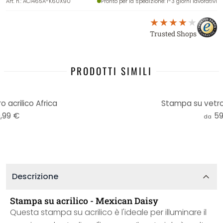
Art. n.
:
AC1465A-K60X90
Pronto per la spedizione
: 1-3 giorni lavorativi
Trusted Shops
PRODOTTI SIMILI
 acrilico Africa
Stampa su vetro
,99 €
59
da
Descrizione
Stampa su acrilico - Mexican Daisy
Questa stampa su acrilico è l'ideale per illuminare il