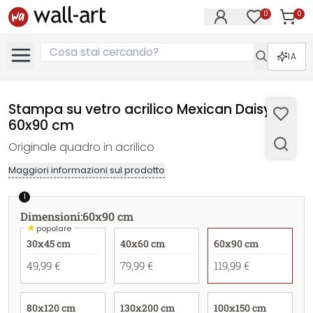
0
0
Articol
Articoli nell
IA
Stampa su vetro acrilico Mexican Daisy -
60x90 cm
Originale quadro in acrilico
Maggiori informazioni sul prodotto
1
Dimensioni
:
60x90 cm
★
popolare
30x45 cm
40x60 cm
60x90 cm
49,99 €
79,99 €
119,99 €
80x120 cm
130x200 cm
100x150 cm