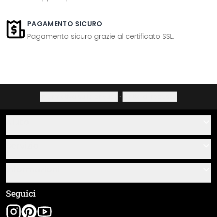
PAGAMENTO SICURO
Pagamento sicuro grazie al certificato SSL.
Informativa sulla privacy
·
Diritto di recesso
Aiuto
Contatti
Servizio
Chi siamo
Buoni regalo
Informazioni
Domande & risposte
Istruzioni di posa e montaggio
Termini e condizioni generali
Seguici
Panoramica dei materiali
Note legali
Tracciamento spedizione