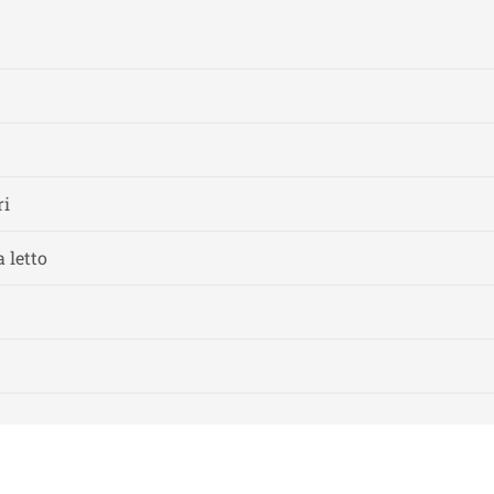
ri
 letto