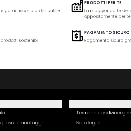
PRODOTTI PER TE
ente garantiscono ordini online
La maggior parte dei n
appositamente per te
PAGAMENTO SICURO
odotti sostenibili.
Pagamento sicuro grazi
Informazioni
alo
Termini e condizioni gen
 di posa e montaggio
Note legali