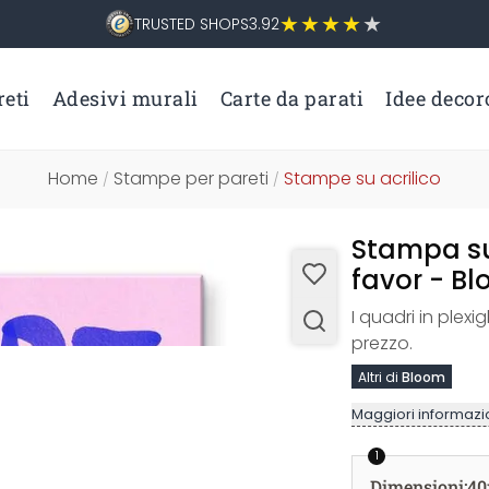
TRUSTED SHOPS
3.92
eti
Adesivi murali
Carte da parati
Idee decor
Home
Stampe per pareti
Stampe su acrilico
/
/
Stampa su
favor - B
I quadri in plexi
prezzo.
Altri di
Bloom
Maggiori informazio
1
Dimensioni
:
40