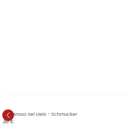
to luminoso nel cielo - Schmucker
9,99 €