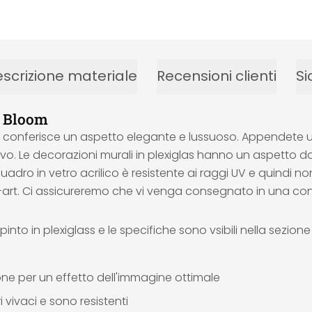
scrizione materiale
Recensioni clienti
Si
- Bloom
e conferisce un aspetto elegante e lussuoso. Appendete un 
o. Le decorazioni murali in plexiglas hanno un aspetto da g
uadro in vetro acrilico è resistente ai raggi UV e quindi non
all-art. Ci assicureremo che vi venga consegnato in una co
into in plexiglass e le specifiche sono vsibili nella sezion
ione per un effetto dell'immagine ottimale
 vivaci e sono resistenti