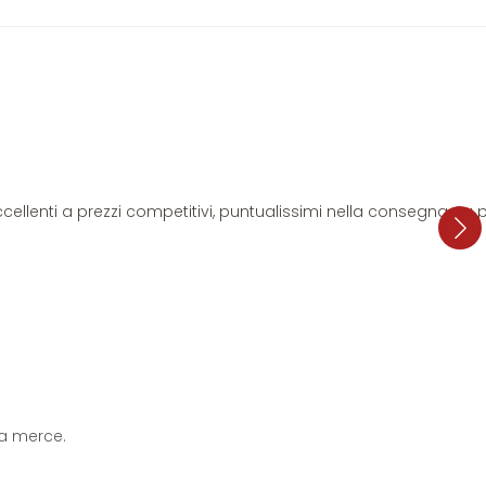
i eccellenti a prezzi competitivi, puntualissimi nella consegna. L
 la merce.