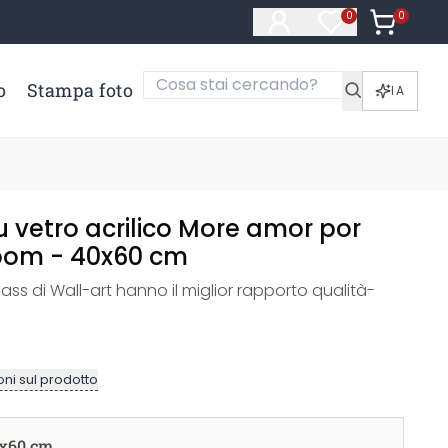
0
Articoli ne
0
Articoli nella li
o
Stampa foto
IA
 vetro acrilico More amor por
loom - 40x60 cm
glass di Wall-art hanno il miglior rapporto qualità-
ni sul prodotto
x60 cm