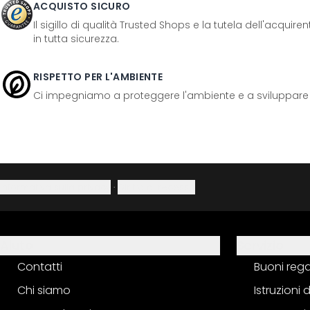
ACQUISTO SICURO
Il sigillo di qualità Trusted Shops e la tutela dell'acquir
in tutta sicurezza.
RISPETTO PER L'AMBIENTE
Ci impegniamo a proteggere l'ambiente e a sviluppare pr
Informativa sulla privacy
·
Diritto di recesso
Aiuto
Servizio
Contatti
Buoni reg
Chi siamo
Istruzioni