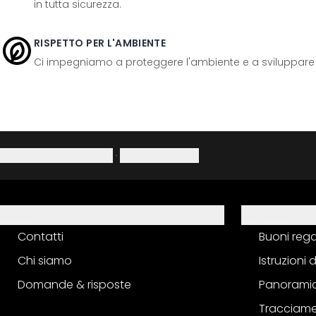
in tutta sicurezza.
RISPETTO PER L'AMBIENTE
Ci impegniamo a proteggere l'ambiente e a sviluppare pr
Informativa sulla privacy
·
Diritto di recesso
Aiuto
Servizio
Contatti
Buoni reg
Chi siamo
Istruzioni
Domande & risposte
Panoramic
Tracciame