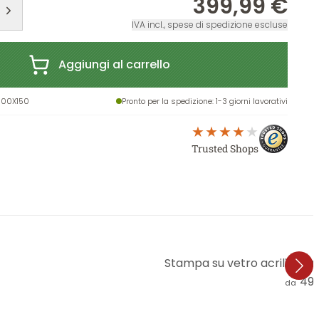
399,99 €
IVA incl., spese di spedizione escluse
Aggiungi al carrello
100X150
Pronto per la spedizione
: 1-3 giorni lavorativi
Trusted Shops
Stampa su vetro acrilico Tr
49,
da