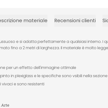
scrizione materiale
Recensioni clienti
Si
ssuoso e si adatta perfettamente a qualsiasi interno. I quad
rmato fino a 2 metri di larghezza. Il materiale è molto leg
ione per un effetto dell'immagine ottimale
into in plexiglass e le specifiche sono vsibili nella sezion
 vivaci e sono resistenti
, Arte