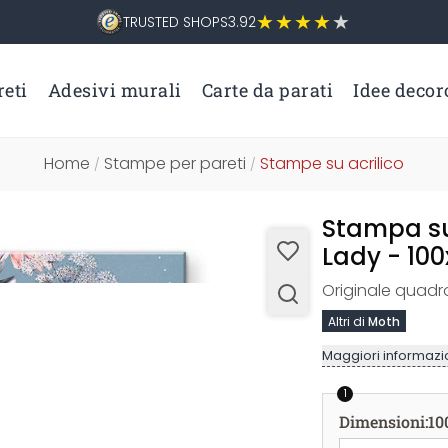
TRUSTED SHOPS
3.92
eti
Adesivi murali
Carte da parati
Idee decor
Home
Stampe per pareti
Stampe su acrilico
/
/
Stampa su 
Lady - 10
Originale quadro
Altri di
Moth
Maggiori informazio
1
Dimensioni
:
10