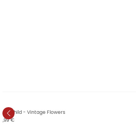
 Treechild - Vintage Flowers
9,99 €