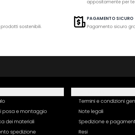
appositamente per te
PAGAMENTO SICURO
odotti sostenibili.
Pagamento sicuro grazi
Informazioni
alo
Termini e condizioni gen
 di posa e montaggio
Note legali
a dei materiali
Spedizione e pagamen
nto spedizione
Resi