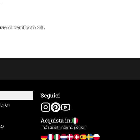
.
e al certificato SSL.
Seguici
erali
Acquista in:
to
I nostri siti internazionali