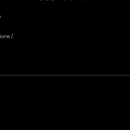
y
ione /