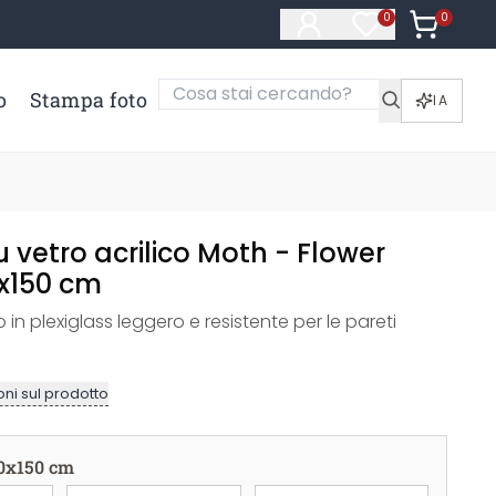
0
Articoli ne
0
Articoli nella li
o
Stampa foto
IA
vetro acrilico Moth - Flower
0x150 cm
 in plexiglass leggero e resistente per le pareti
ni sul prodotto
0x150 cm