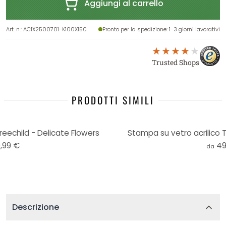
Aggiungi al carrello
Art. n.
:
AC1X2500701-K100X150
Pronto per la spedizione
: 1-3 giorni lavorativi
Trusted Shops
PRODOTTI SIMILI
reechild - Delicate Flowers
Stampa su vetro acrilico T
,99 €
49
da
Descrizione