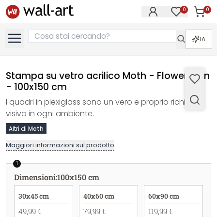
0
0
Articol
Articoli nell
IA
Stampa su vetro acrilico Moth - Flower Man
- 100x150 cm
I quadri in plexiglass sono un vero e proprio richiamo
visivo in ogni ambiente.
Altri di
Moth
Maggiori informazioni sul prodotto
1
Dimensioni
:
100x150 cm
30x45 cm
40x60 cm
60x90 cm
49,99 €
79,99 €
119,99 €