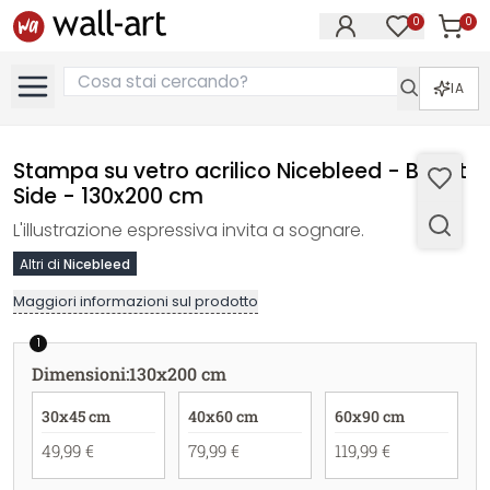
0
0
Articol
Articoli nell
IA
Stampa su vetro acrilico Nicebleed - Bright
Side - 130x200 cm
L'illustrazione espressiva invita a sognare.
Altri di
Nicebleed
Maggiori informazioni sul prodotto
1
Dimensioni
:
130x200 cm
30x45 cm
40x60 cm
60x90 cm
49,99 €
79,99 €
119,99 €