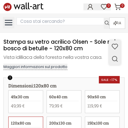
0
0
Articol
Articoli nell
IA
Stampa su vetro acrilico Olsen - Sole nel
bosco di betulle - 120x80 cm
Vista idilliaca della foresta nella vostra casa.
Maggiori informazioni sul prodotto
1
SALE -17%
Dimensioni
:
120x80 cm
45x30 cm
60x40 cm
90x60 cm
49,99 €
79,99 €
119,99 €
120x80 cm
200x130 cm
150x100 cm