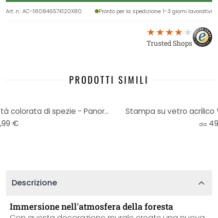
Art. n.
:
AC-1X1084657K120X80
Pronto per la spedizione
: 1-3 giorni lavorativi
Trusted Shops
PRODOTTI SIMILI
Stampa su vetro acrilico Varietà colorata di spezie - Panorama
Stampa su vetro acrilico 
,99 €
49
da
Descrizione
Immersione nell'atmosfera della foresta
Con questa decorazione murale create una nuova