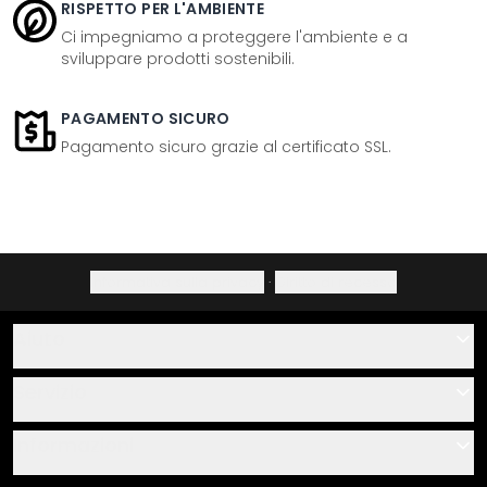
RISPETTO PER L'AMBIENTE
Ci impegniamo a proteggere l'ambiente e a
sviluppare prodotti sostenibili.
PAGAMENTO SICURO
Pagamento sicuro grazie al certificato SSL.
Informativa sulla privacy
·
Diritto di recesso
Aiuto
Contatti
Servizio
Chi siamo
Buoni regalo
Informazioni
Domande & risposte
Istruzioni di posa e montaggio