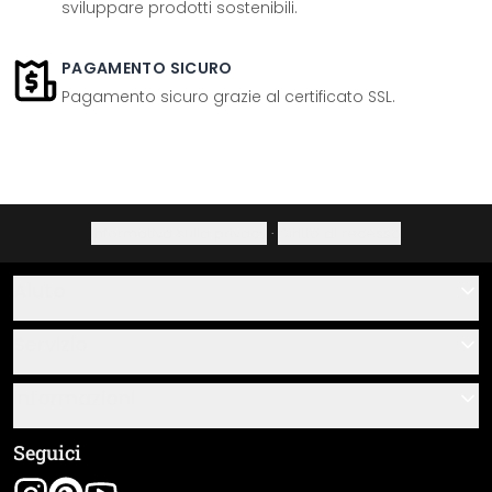
sviluppare prodotti sostenibili.
PAGAMENTO SICURO
Pagamento sicuro grazie al certificato SSL.
Informativa sulla privacy
·
Diritto di recesso
Aiuto
Contatti
Servizio
Chi siamo
Buoni regalo
Informazioni
Domande & risposte
Istruzioni di posa e montaggio
Termini e condizioni generali
Seguici
Panoramica dei materiali
Note legali