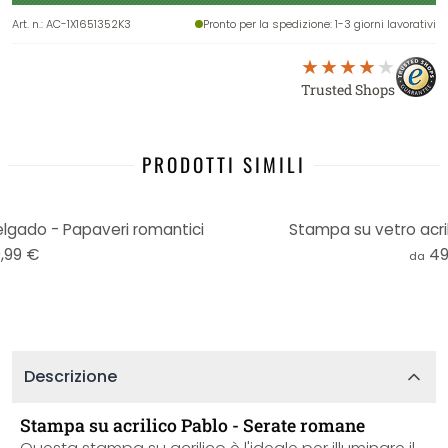
Art. n.
:
AC-1X1651352K3
Pronto per la spedizione
: 1-3 giorni lavorativi
Trusted Shops
PRODOTTI SIMILI
elgado - Papaveri romantici
Stampa su vetro acri
,99 €
49
da
Descrizione
Stampa su acrilico Pablo - Serate romane