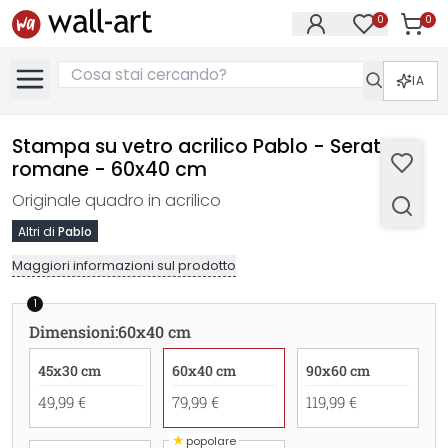
0
0
Articol
Articoli nell
IA
Stampa su vetro acrilico Pablo - Serate
romane - 60x40 cm
Originale quadro in acrilico
Altri di
Pablo
Maggiori informazioni sul prodotto
1
Dimensioni
:
60x40 cm
45x30 cm
60x40 cm
90x60 cm
49,99 €
79,99 €
119,99 €
★
popolare