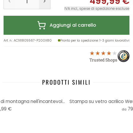
499,99 €
IVA incl., spese di spedizione escluse
Aggiungi al carrello
Art. n.
:
AC1X1805567-P200X80
Pronto per la spedizione
: 1-3 giorni lavorativi
Trusted Shops
PRODOTTI SIMILI
Stampa su vetro acrilico idillio di montagna nell'incantevole foresta di pini
Stampa su vetro acrilico W
,99 €
79
da