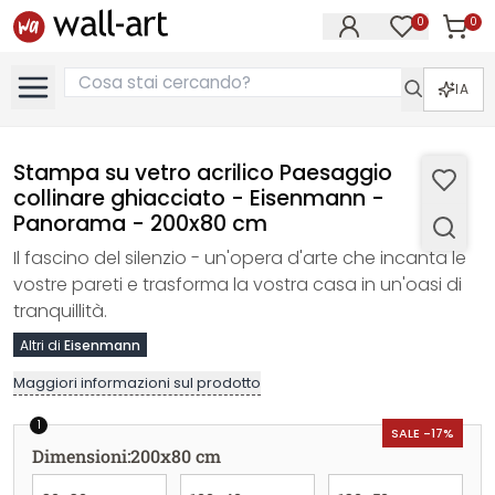
0
0
Articol
Articoli nell
IA
Stampa su vetro acrilico Paesaggio
collinare ghiacciato - Eisenmann -
Panorama - 200x80 cm
Il fascino del silenzio - un'opera d'arte che incanta le
vostre pareti e trasforma la vostra casa in un'oasi di
tranquillità.
Altri di
Eisenmann
Maggiori informazioni sul prodotto
1
SALE -17%
Dimensioni
:
200x80 cm