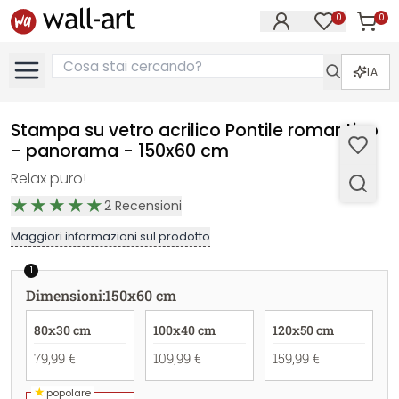
0
0
Articol
Articoli nell
IA
Stampa su vetro acrilico Pontile romantico
- panorama - 150x60 cm
Relax puro!
2
Recensioni
Maggiori informazioni sul prodotto
1
Dimensioni
:
150x60 cm
80x30 cm
100x40 cm
120x50 cm
79,99 €
109,99 €
159,99 €
★
popolare