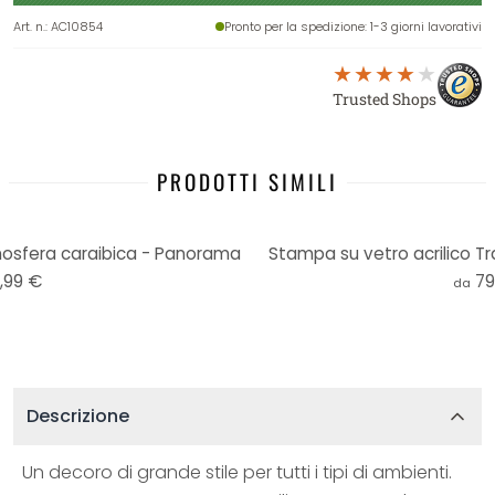
Art. n.
:
AC10854
Pronto per la spedizione
: 1-3 giorni lavorativi
Trusted Shops
PRODOTTI SIMILI
mosfera caraibica - Panorama
Stampa su vetro acrilico T
,99 €
79
da
Descrizione
Un decoro di grande stile per tutti i tipi di ambienti.