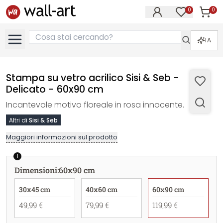
0
0
Articol
Articoli nell
IA
Stampa su vetro acrilico Sisi & Seb -
Delicato - 60x90 cm
Incantevole motivo floreale in rosa innocente.
Altri di
Sisi & Seb
Maggiori informazioni sul prodotto
1
Dimensioni
:
60x90 cm
30x45 cm
40x60 cm
60x90 cm
49,99 €
79,99 €
119,99 €