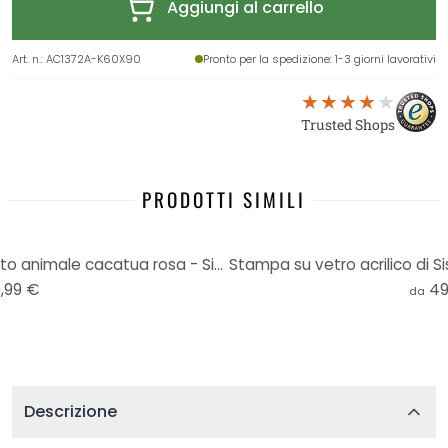
Aggiungi al carrello
Art. n.
:
AC1372A-K60X90
Pronto per la spedizione
: 1-3 giorni lavorativi
Trusted Shops
PRODOTTI SIMILI
Stampa su vetro acrilico ritratto animale cacatua rosa - Sisi & Seb
Stampa su vetro acrilico di S
,99 €
49
da
Descrizione