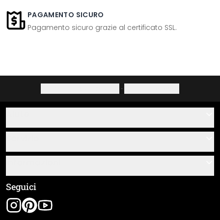
PAGAMENTO SICURO
Pagamento sicuro grazie al certificato SSL.
Informativa sulla privacy
·
Diritto di recesso
Aiuto
Contatti
Servizio
Chi siamo
Buoni regalo
Informazioni
Domande & risposte
Istruzioni di posa e montaggio
Termini e condizioni generali
Seguici
Panoramica dei materiali
Note legali
Tracciamento spedizione
Spedizione e pagamento