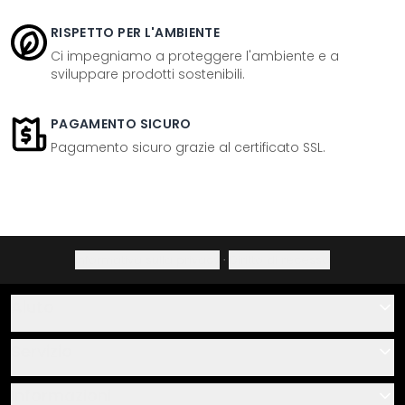
RISPETTO PER L'AMBIENTE
Ci impegniamo a proteggere l'ambiente e a
sviluppare prodotti sostenibili.
PAGAMENTO SICURO
Pagamento sicuro grazie al certificato SSL.
Informativa sulla privacy
·
Diritto di recesso
Aiuto
Contatti
Servizio
Chi siamo
Buoni regalo
Informazioni