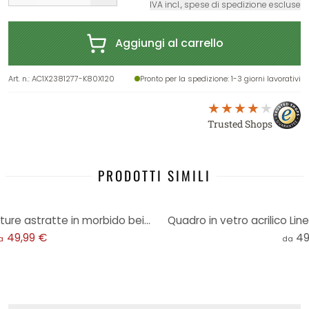
IVA incl., spese di spedizione escluse
Aggiungi al carrello
Art. n.
:
AC1X2381277-K80X120
Pronto per la spedizione
: 1-3 giorni lavorativi
Trusted Shops
PRODOTTI SIMILI
Stampa su vetro acrilico Strutture astratte in morbido beige - Böhmer
Quadro in vetro acrilico Lin
49,99 €
49
a
da