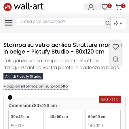
0
0
Articol
Articoli nell
IA
Stampa su vetro acrilico Strutture morbide
in beige - Pictufy Studio - 80x120 cm
L'eleganza senza tempo incontra strutture
tranquillizzanti: la vostra parete in evidenza in beige.
Altri di
Pictufy Studio
Maggiori informazioni sul prodotto
1
SALE -33%
Dimensioni
:
80x120 cm
30x45 cm
40x60 cm
60x90 cm
59,99 €
149,99 €