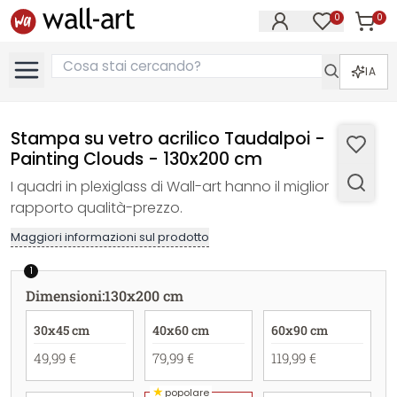
0
0
Articol
Articoli nell
IA
Stampa su vetro acrilico Taudalpoi -
Painting Clouds - 130x200 cm
I quadri in plexiglass di Wall-art hanno il miglior
rapporto qualità-prezzo.
Maggiori informazioni sul prodotto
1
Dimensioni
:
130x200 cm
30x45 cm
40x60 cm
60x90 cm
49,99 €
79,99 €
119,99 €
★
popolare