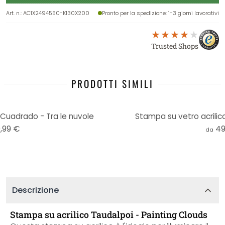
Art. n.
:
AC1X2494550-K130X200
Pronto per la spedizione
: 1-3 giorni lavorativi
Trusted Shops
PRODOTTI SIMILI
 Cuadrado - Tra le nuvole
Stampa su vetro acrili
,99 €
49
da
Descrizione
Stampa su acrilico Taudalpoi - Painting Clouds