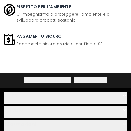
RISPETTO PER L'AMBIENTE
Ci impegniamo a proteggere l'ambiente e a
sviluppare prodotti sostenibili.
PAGAMENTO SICURO
Pagamento sicuro grazie al certificato SSL.
Informativa sulla privacy
·
Diritto di recesso
Aiuto
Contatti
Servizio
Chi siamo
Buoni regalo
Informazioni
Domande & risposte