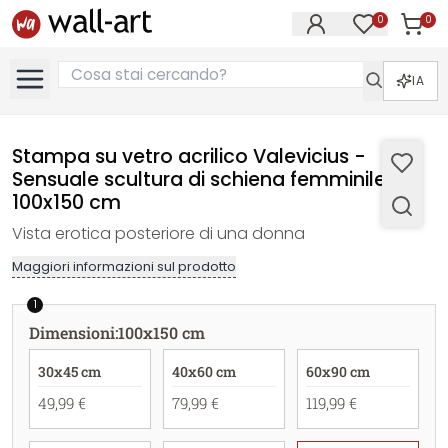
0
0
Articol
Articoli nell
IA
Stampa su vetro acrilico Valevicius -
Sensuale scultura di schiena femminile -
100x150 cm
Vista erotica posteriore di una donna
Maggiori informazioni sul prodotto
1
Dimensioni
:
100x150 cm
30x45 cm
40x60 cm
60x90 cm
49,99 €
79,99 €
119,99 €