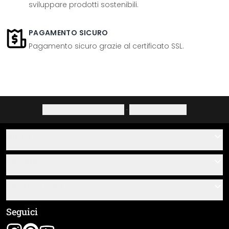
sviluppare prodotti sostenibili.
PAGAMENTO SICURO
Pagamento sicuro grazie al certificato SSL.
Informativa sulla privacy
·
Diritto di recesso
Aiuto
Contatti
Servizio
Chi siamo
Buoni regalo
Informazioni
Domande & risposte
Istruzioni di posa e montaggio
Termini e condizioni generali
Seguici
Panoramica dei materiali
Note legali