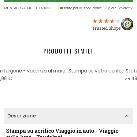
Art. n.
:
AC1X2493039-K40X60
Pronto per la spedizione
: 1-3 giorni lavorativi
Trusted Shops
PRODOTTI SIMILI
Stampa su vetro acrilico Vita in furgone - vacanza al mare - Rivers
,99 €
49
da
Descrizione
Stampa su acrilico Viaggio in auto - Viaggio