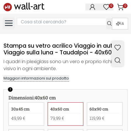
0
0
Articol
Articoli nell
IA
Stampa su vetro acrilico Viaggio in auto -
Viaggio sulla luna - Taudalpoi - 40x60 cm
I quadri in plexiglass sono un vero e proprio richiamo
visivo in ogni ambiente.
Maggiori informazioni sul prodotto
1
Dimensioni
:
40x60 cm
30x45 cm
40x60 cm
60x90 cm
49,99 €
79,99 €
119,99 €