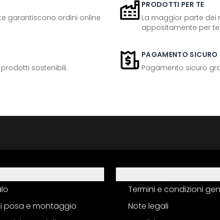
PRODOTTI PER TE
ente garantiscono ordini online
La maggior parte dei n
appositamente per te
PAGAMENTO SICURO
odotti sostenibili.
Pagamento sicuro grazi
Informazioni
alo
Termini e condizioni gen
 di posa e montaggio
Note legali