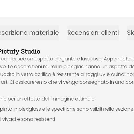
scrizione materiale
Recensioni clienti
Si
Pictufy Studio
e conferisce un aspetto elegante e lussuoso. Appendete un 
o. Le decorazioni murali in plexiglas hanno un aspetto da g
uadro in vetro acrilico è resistente ai raggi UV e quindi non
all-art. Ci assicureremo che vi venga consegnato in una co
ione per un effetto dell'immagine ottimale
into in plexiglass e le specifiche sono vsibili nella sezion
 vivaci e sono resistenti