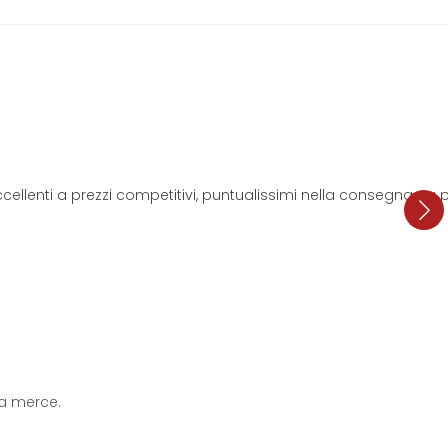
i eccellenti a prezzi competitivi, puntualissimi nella consegna. L
 la merce.