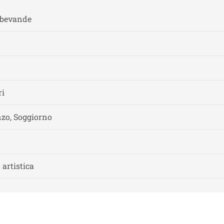
e bevande
ri
nzo, Soggiorno
 artistica