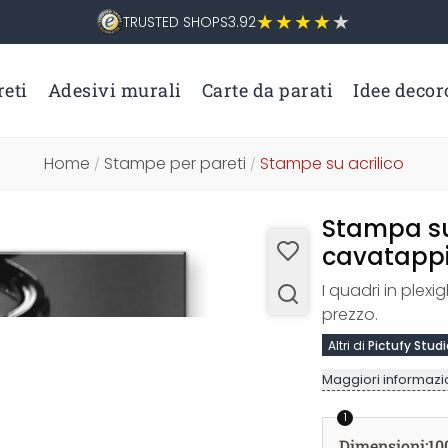
TRUSTED SHOPS
3.92
eti
Adesivi murali
Carte da parati
Idee decor
Home
Stampe per pareti
Stampe su acrilico
/
/
Stampa su 
cavatappi 
I quadri in plexi
prezzo.
Altri di
Pictufy Studi
Maggiori informazio
1
Dimensioni
:
10