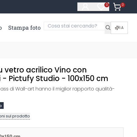
0
Articoli ne
0
Articoli nella li
o
Stampa foto
IA
vetro acrilico Vino con
- Pictufy Studio - 100x150 cm
glass di Wall-art hanno il miglior rapporto qualità-
o
ni sul prodotto
0x150 cm