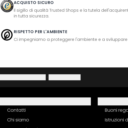
ACQUISTO SICURO
Il sigillo di qualità Trusted Shops e la tutela dell'acquir
in tutta sicurezza.
RISPETTO PER L'AMBIENTE
Ci impegniamo a proteggere l'ambiente e a sviluppare pr
Informativa sulla privacy
·
Diritto di recesso
Aiuto
Servizio
Contatti
Buoni reg
Chi siamo
Istruzioni