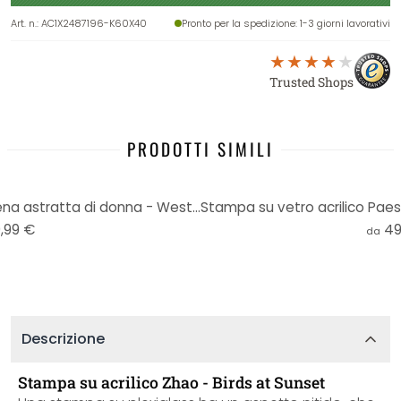
Art. n.
:
AC1X2487196-K60X40
Pronto per la spedizione
: 1-3 giorni lavorativi
Trusted Shops
PRODOTTI SIMILI
Stampa su vetro acrilico Schiena astratta di donna - Westenhofer
,99 €
49
da
Descrizione
Stampa su acrilico Zhao - Birds at Sunset