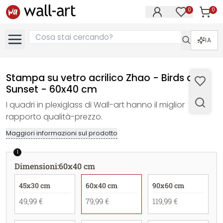
0
0
Articol
Articoli nell
IA
Stampa su vetro acrilico Zhao - Birds at
Sunset - 60x40 cm
I quadri in plexiglass di Wall-art hanno il miglior
rapporto qualità-prezzo.
Maggiori informazioni sul prodotto
1
Dimensioni
:
60x40 cm
45x30 cm
60x40 cm
90x60 cm
49,99 €
79,99 €
119,99 €