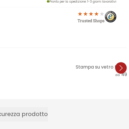
Pronto per la spedizione
: 1-3 giorni lavorativi
Trusted Shops
Stampa su vetro Bunjam
49,
da
curezza prodotto