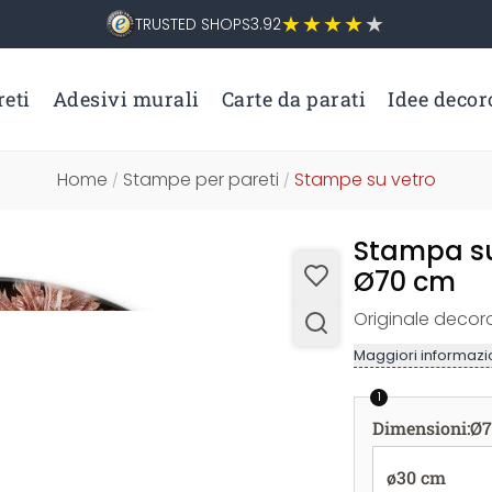
TRUSTED SHOPS
3.92
eti
Adesivi murali
Carte da parati
Idee decor
Home
Stampe per pareti
Stampe su vetro
/
/
Stampa su
Ø70 cm
Originale decoro
Maggiori informazio
1
Dimensioni
:
Ø7
ø30 cm