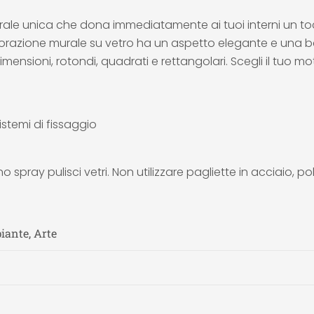
e unica che dona immediatamente ai tuoi interni un tocco
decorazione murale su vetro ha un aspetto elegante e una b
dimensioni, rotondi, quadrati e rettangolari. Scegli il tuo mot
istemi di fissaggio
no spray pulisci vetri. Non utilizzare pagliette in acciaio, p
piante, Arte