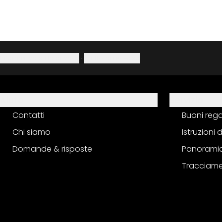
Informativa sulla privacy
·
Diritto di recesso
Aiuto
Servizio
Contatti
Buoni reg
Chi siamo
Istruzioni
Domande & risposte
Panoramic
Tracciame