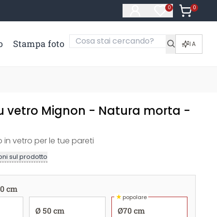
0
Articoli ne
0
Articoli nella li
o
Stampa foto
IA
 vetro Mignon - Natura morta -
 in vetro per le tue pareti
ni sul prodotto
0 cm
★
popolare
Ø 50 cm
Ø70 cm