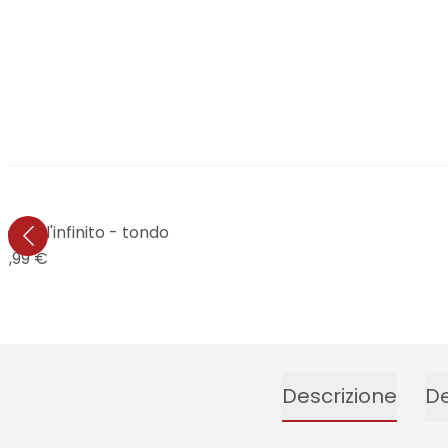
erso l'infinito - tondo
9,99 €
Descrizione
De