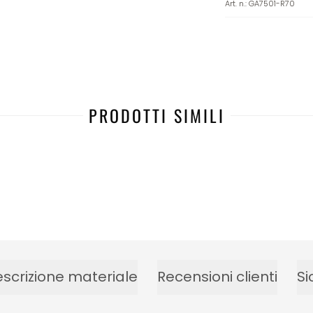
Art. n.
:
GA7501-R70
PRODOTTI SIMILI
scrizione materiale
Recensioni clienti
Si