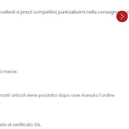
i eccellenti a prezzi competitivi, puntualissimi nella consegna. L
 la merce.
ostri articoli viene prodotto dopo aver ricevuto l'ordine
.
e al certificato SSL.