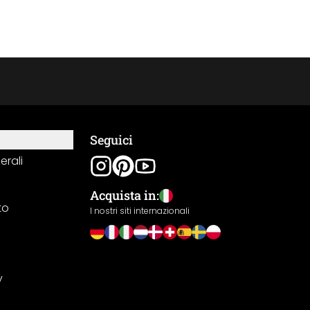
Seguici
erali
Acquista in:
to
I nostri siti internazionali
y