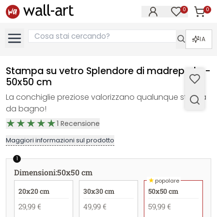
0
0
Articol
Articoli nell
IA
Stampa su vetro Splendore di madreperla -
50x50 cm
La conchiglie preziose valorizzano qualunque stanza
da bagno!
1
Recensione
Maggiori informazioni sul prodotto
1
Dimensioni
:
50x50 cm
★
popolare
20x20 cm
30x30 cm
50x50 cm
29,99 €
49,99 €
59,99 €