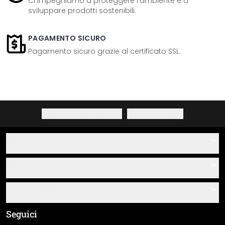
Ci impegniamo a proteggere l'ambiente e a
sviluppare prodotti sostenibili.
PAGAMENTO SICURO
Pagamento sicuro grazie al certificato SSL.
Informativa sulla privacy
·
Diritto di recesso
Aiuto
Contatti
Servizio
Chi siamo
Buoni regalo
Informazioni
Domande & risposte
Istruzioni di posa e montaggio
Termini e condizioni generali
Seguici
Panoramica dei materiali