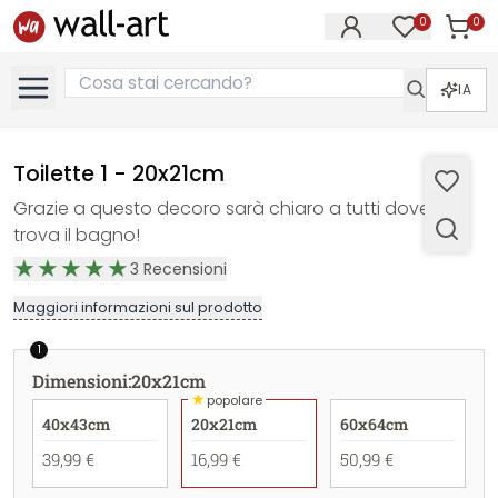
0
0
Articol
Articoli nell
IA
Toilette 1 - 20x21cm
Grazie a questo decoro sarà chiaro a tutti dove si
trova il bagno!
3
Recensioni
Maggiori informazioni sul prodotto
1
Dimensioni
:
20x21cm
★
popolare
40x43cm
20x21cm
60x64cm
39,99 €
16,99 €
50,99 €