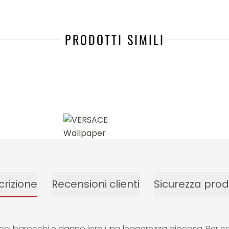
PRODOTTI SIMILI
rizione
Recensioni clienti
Sicurezza prod
cci barocchi e danno loro una leggerezza giocosa. Per complet