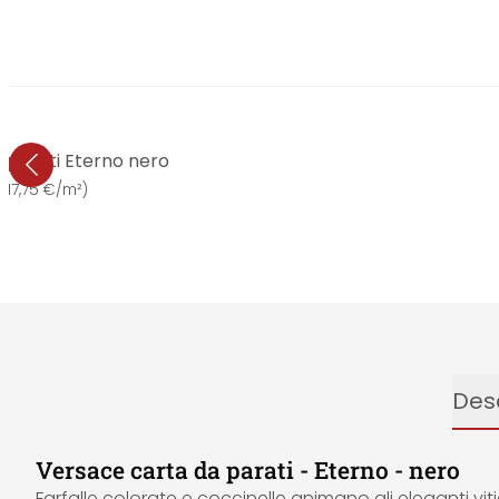
 parati Eterno nero
€
(
17,75 €/m²
)
Desc
Versace carta da parati - Eterno - nero
Farfalle colorate e coccinelle animano gli eleganti viti