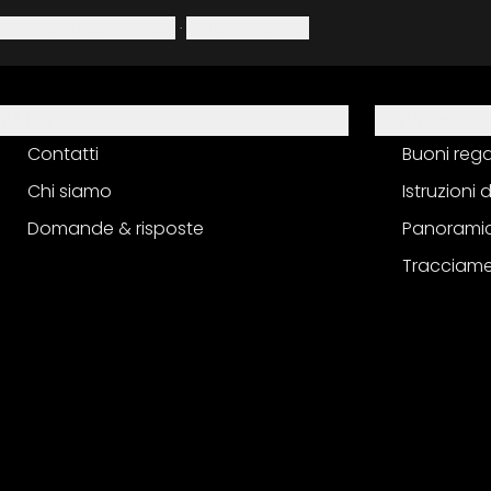
Informativa sulla privacy
·
Diritto di recesso
Aiuto
Servizio
Contatti
Buoni reg
Chi siamo
Istruzioni
Domande & risposte
Panoramic
Tracciame