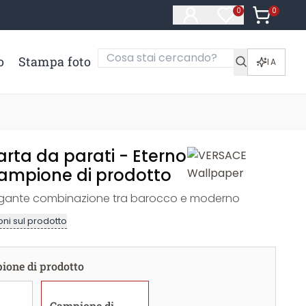
0
Articoli ne
0
Articoli nella li
o
Stampa foto
IA
rta da parati - Eterno
Campione di prodotto
legante combinazione tra barocco e moderno
ni sul prodotto
ione di prodotto
Campione di