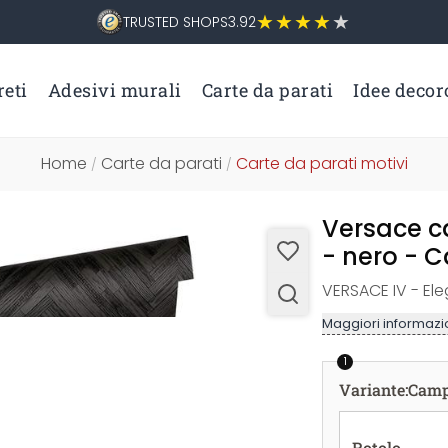
TRUSTED SHOPS
3.92
eti
Adesivi murali
Carte da parati
Idee decor
Home
Carte da parati
Carte da parati motivi
/
/
Versace ca
- nero - 
VERSACE IV - E
Maggiori informazio
1
Variante
:
Camp
Rotolo