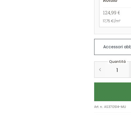
124,99 €
17,75 €/m²
Accessori abb
Quantità
Art. n.
:
AS370514-MU