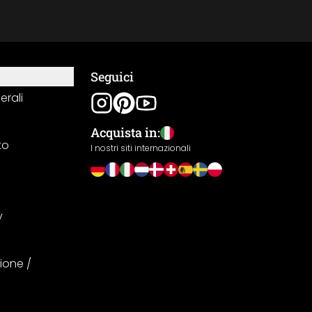
Seguici
erali
Acquista in:
to
I nostri siti internazionali
y
ione /