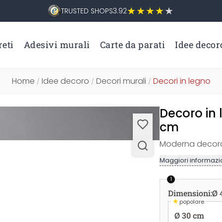
TRUSTED SHOPS
3.92
eti
Adesivi murali
Carte da parati
Idee decor
Home
Idee decoro
Decori murali
Decori in legno
/
/
/
Decoro in 
cm
Moderna decora
Maggiori informazio
1
Dimensioni
:
Ø 
★
popolare
Ø 30 cm