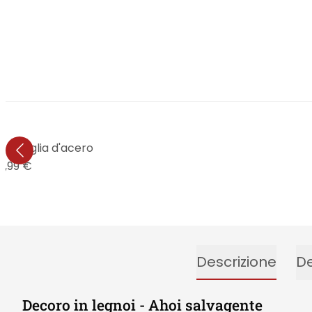
o - Foglia d'acero
4,99 €
Descrizione
De
Decoro in legnoi - Ahoi salvagente