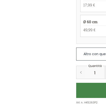
17,99 €
Ø 60 cm
49,99 €
Altro con que
Quantità
Art. n.
:
HK5263P2