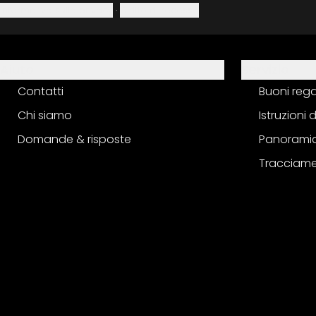
Informativa sulla privacy
·
Diritto di recesso
Aiuto
Servizio
Contatti
Buoni reg
Chi siamo
Istruzioni
Domande & risposte
Panoramic
Tracciame