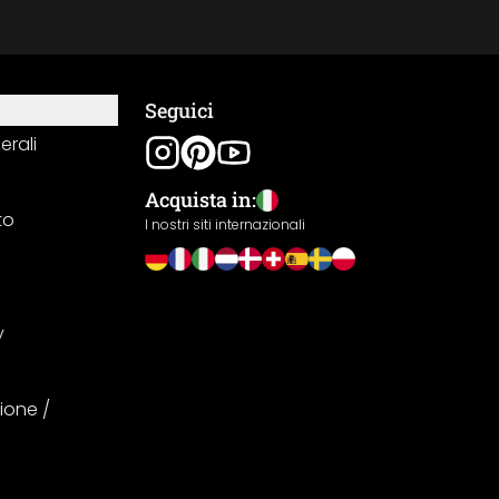
Seguici
erali
Acquista in:
to
I nostri siti internazionali
y
ione /