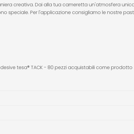
aniera creativa. Dai alla tua cameretta un'atmosfera uni
ono speciale. Per l'applicazione consigliamo le nostre pas
E
e adesive tesa® TACK - 80 pezzi acquistabili come prodot