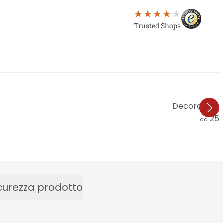
Trusted Shops
Decoro in leg
25,
da
curezza prodotto