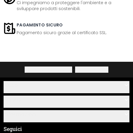
Ci impegniamo a proteggere l'ambiente e a
sviluppare prodotti sostenibili.
PAGAMENTO SICURO
Pagamento sicuro grazie al certificato SSL.
Informativa sulla privacy
·
Diritto di recesso
Aiuto
Contatti
Servizio
Chi siamo
Buoni regalo
Informazioni
Domande & risposte
Istruzioni di posa e montaggio
Termini e condizioni generali
Seguici