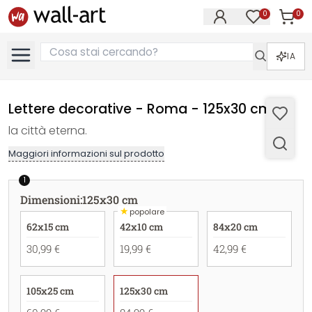
0
0
Articol
Articoli nell
IA
Lettere decorative - Roma - 125x30 cm
la città eterna.
Maggiori informazioni sul prodotto
1
Dimensioni
:
125x30 cm
★
popolare
62x15 cm
42x10 cm
84x20 cm
30,99 €
19,99 €
42,99 €
105x25 cm
125x30 cm