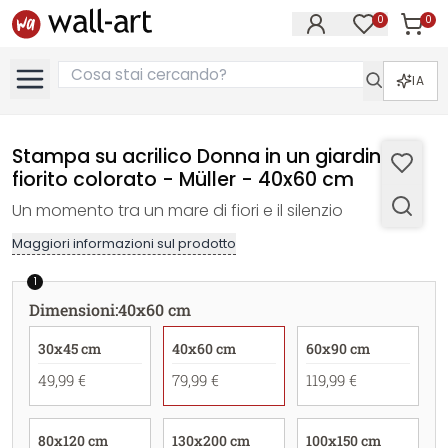
0
0
Articol
Articoli nell
IA
Stampa su acrilico Donna in un giardino
fiorito colorato - Müller - 40x60 cm
Un momento tra un mare di fiori e il silenzio
Maggiori informazioni sul prodotto
1
Dimensioni
:
40x60 cm
30x45 cm
40x60 cm
60x90 cm
49,99 €
79,99 €
119,99 €
80x120 cm
130x200 cm
100x150 cm