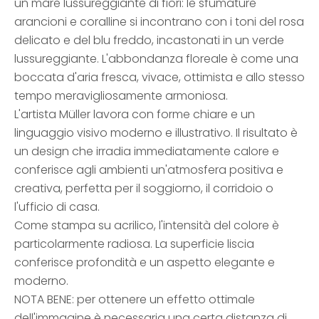
un mare lussureggiante di fiori: le sfumature
arancioni e coralline si incontrano con i toni del rosa
delicato e del blu freddo, incastonati in un verde
lussureggiante. L'abbondanza floreale è come una
boccata d'aria fresca, vivace, ottimista e allo stesso
tempo meravigliosamente armoniosa.
L'artista Müller lavora con forme chiare e un
linguaggio visivo moderno e illustrativo. Il risultato è
un design che irradia immediatamente calore e
conferisce agli ambienti un'atmosfera positiva e
creativa, perfetta per il soggiorno, il corridoio o
l'ufficio di casa.
Come stampa su acrilico, l'intensità del colore è
particolarmente radiosa. La superficie liscia
conferisce profondità e un aspetto elegante e
moderno.
NOTA BENE: per ottenere un effetto ottimale
dell'immagine è necessaria una certa distanza di