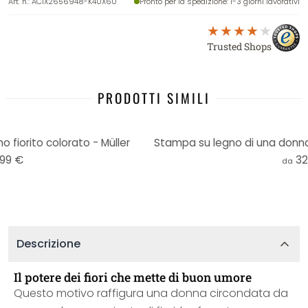
Art. n.
:
AC1X2656948-K40X60
Pronto per la spedizione
: 1-3 giorni lavorativi
Trusted Shops
PRODOTTI SIMILI
o fiorito colorato - Müller
,99 €
32
da
Descrizione
Il potere dei fiori che mette di buon umore
Questo motivo raffigura una donna circondata da