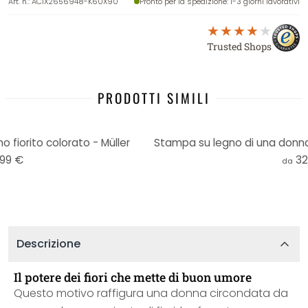
Art. n.
:
AC1X2656948-K60X90
Pronto per la spedizione
: 1-3 giorni lavorativi
Trusted Shops
PRODOTTI SIMILI
o fiorito colorato - Müller
,99 €
32
da
Descrizione
Il potere dei fiori che mette di buon umore
Questo motivo raffigura una donna circondata da