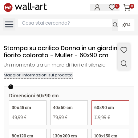
0
0
Articol
Articoli nell
IA
Stampa su acrilico Donna in un giardino
fiorito colorato - Müller - 60x90 cm
Un momento tra un mare di fiori e il silenzio
Maggiori informazioni sul prodotto
1
Dimensioni
:
60x90 cm
30x45 cm
40x60 cm
60x90 cm
49,99 €
79,99 €
119,99 €
80x120 cm
130x200 cm
100x150 cm