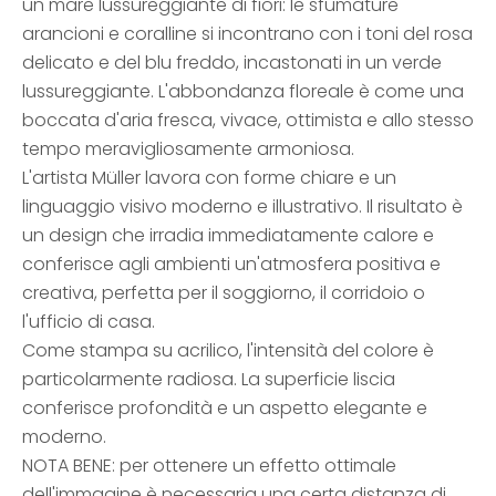
un mare lussureggiante di fiori: le sfumature
arancioni e coralline si incontrano con i toni del rosa
delicato e del blu freddo, incastonati in un verde
lussureggiante. L'abbondanza floreale è come una
boccata d'aria fresca, vivace, ottimista e allo stesso
tempo meravigliosamente armoniosa.
L'artista Müller lavora con forme chiare e un
linguaggio visivo moderno e illustrativo. Il risultato è
un design che irradia immediatamente calore e
conferisce agli ambienti un'atmosfera positiva e
creativa, perfetta per il soggiorno, il corridoio o
l'ufficio di casa.
Come stampa su acrilico, l'intensità del colore è
particolarmente radiosa. La superficie liscia
conferisce profondità e un aspetto elegante e
moderno.
NOTA BENE: per ottenere un effetto ottimale
dell'immagine è necessaria una certa distanza di