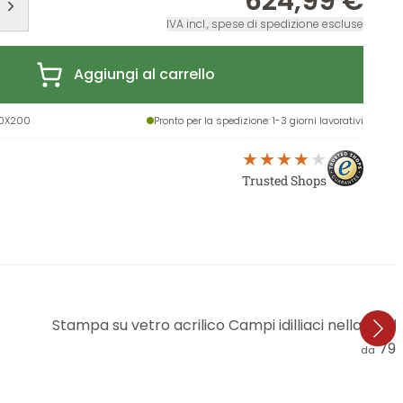
624,99 €
IVA incl., spese di spedizione escluse
Aggiungi al carrello
30X200
Pronto per la spedizione
: 1-3 giorni lavorativi
Trusted Shops
Stampa su vetro acrilico Campi idilliaci nella nebb
79,
da