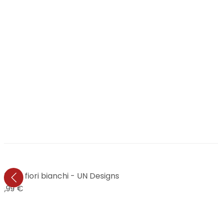
li tra fiori bianchi - UN Designs
9,99 €