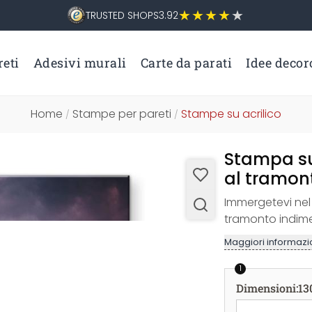
TRUSTED SHOPS
3.92
eti
Adesivi murali
Carte da parati
Idee decor
Home
Stampe per pareti
Stampe su acrilico
/
/
Stampa su
al tramon
Immergetevi nel 
tramonto indime
Maggiori informazio
1
Dimensioni
:
13