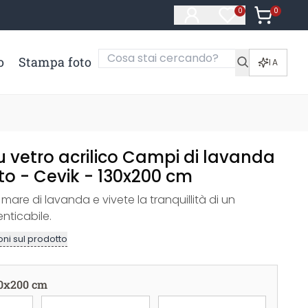
0
Articoli ne
0
Articoli nella li
o
Stampa foto
IA
 vetro acrilico Campi di lavanda
to - Cevik - 130x200 cm
mare di lavanda e vivete la tranquillità di un
nticabile.
ni sul prodotto
0x200 cm