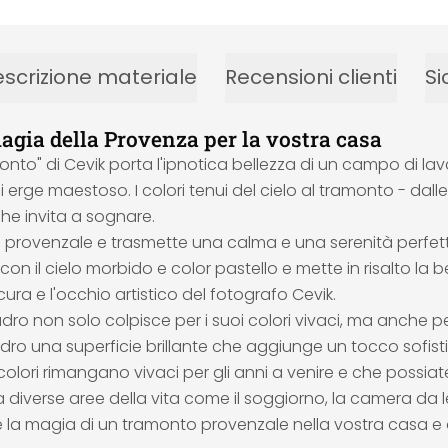
scrizione materiale
Recensioni clienti
Si
agia della Provenza per la vostra casa
o" di Cevik porta l'ipnotica bellezza di un campo di lavanda 
 erge maestoso. I colori tenui del cielo al tramonto - dall
he invita a sognare.
ovenzale e trasmette una calma e una serenità perfette per g
 il cielo morbido e color pastello e mette in risalto la b
 cura e l'occhio artistico del fotografo Cevik.
adro non solo colpisce per i suoi colori vivaci, ma anche pe
 quadro una superficie brillante che aggiunge un tocco sofi
i colori rimangano vivaci per gli anni a venire e che pos
 diverse aree della vita come il soggiorno, la camera da 
e la magia di un tramonto provenzale nella vostra casa e 