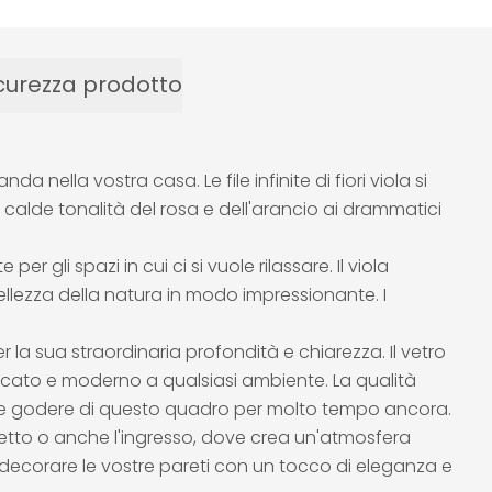
curezza prodotto
nella vostra casa. Le file infinite di fiori viola si
e calde tonalità del rosa e dell'arancio ai drammatici
li spazi in cui ci si vuole rilassare. Il viola
ellezza della natura in modo impressionante. I
r la sua straordinaria profondità e chiarezza. Il vetro
sticato e moderno a qualsiasi ambiente. La qualità
siate godere di questo quadro per molto tempo ancora.
letto o anche l'ingresso, dove crea un'atmosfera
decorare le vostre pareti con un tocco di eleganza e