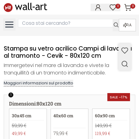
0
0
Articol
Articoli nell
IA
Stampa su vetro acrilico Campi di lavanda
al tramonto - Cevik - 80x120 cm
Immergetevi nel mare di lavanda e vivete la
tranquillità di un tramonto indimenticabile.
Maggiori informazioni sul prodotto
1
SALE -17%
Dimensioni
:
80x120 cm
30x45 cm
40x60 cm
60x90 cm
59,99 €
149,99 €
79,99 €
49,99 €
119,99 €