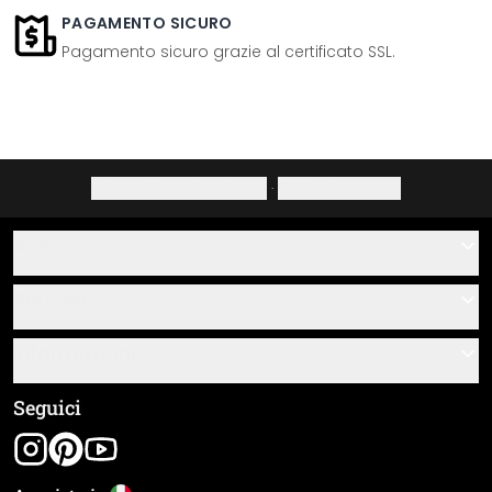
PAGAMENTO SICURO
Pagamento sicuro grazie al certificato SSL.
Informativa sulla privacy
·
Diritto di recesso
Aiuto
Contatti
Servizio
Chi siamo
Buoni regalo
Informazioni
Domande & risposte
Istruzioni di posa e montaggio
Termini e condizioni generali
Seguici
Panoramica dei materiali
Note legali
Tracciamento spedizione
Spedizione e pagamento