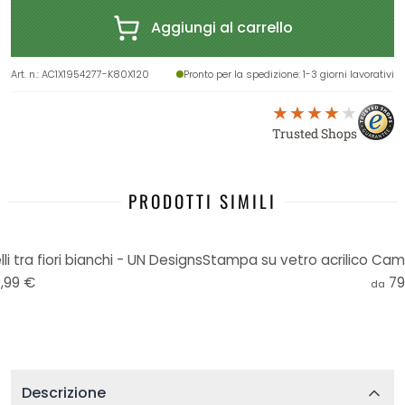
Aggiungi al carrello
Art. n.
:
AC1X1954277-K80X120
Pronto per la spedizione
: 1-3 giorni lavorativi
Trusted Shops
PRODOTTI SIMILI
i tra fiori bianchi - UN Designs
,99 €
79
da
Descrizione