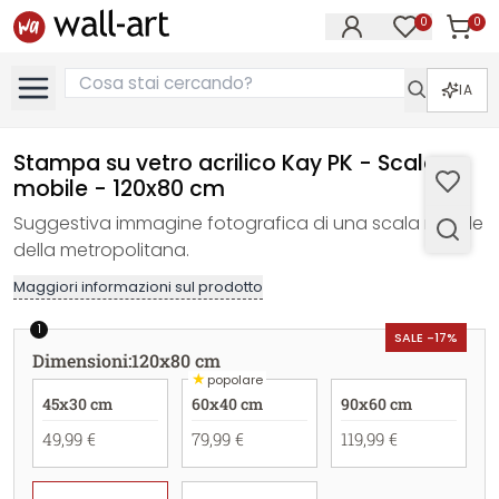
0
0
Articol
Articoli nell
IA
Stampa su vetro acrilico Kay PK - Scala
mobile - 120x80 cm
Suggestiva immagine fotografica di una scala mobile
della metropolitana.
Maggiori informazioni sul prodotto
1
SALE -17%
Dimensioni
:
120x80 cm
★
popolare
45x30 cm
60x40 cm
90x60 cm
49,99 €
79,99 €
119,99 €