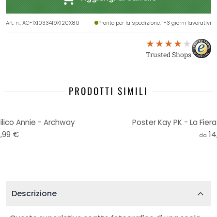
Art. n.
:
AC-1X1033419K120X80
Pronto per la spedizione
: 1-3 giorni lavorativi
Trusted Shops
PRODOTTI SIMILI
lico Annie - Archway
Poster Kay PK - La Fiera
,99 €
14
da
Descrizione