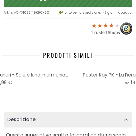
Art. n.
:
AC-1X1033419K90X60
Pronto per la spedizione
: 1-3 giorni lavorativi
Trusted Shops
PRODOTTI SIMILI
Stampa su vetro acrilico Cicli lunari - Sole e luna in armonia - KsanaKalpa
Poster Kay PK - La Fiera
,99 €
14
da
Descrizione
Questo superlativo scatto fotografico di una scala