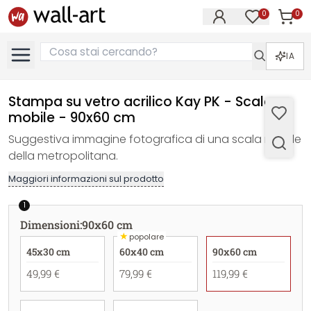
0
0
Articol
Articoli nell
IA
Stampa su vetro acrilico Kay PK - Scala
mobile - 90x60 cm
Suggestiva immagine fotografica di una scala mobile
della metropolitana.
Maggiori informazioni sul prodotto
1
Dimensioni
:
90x60 cm
★
popolare
45x30 cm
60x40 cm
90x60 cm
49,99 €
79,99 €
119,99 €