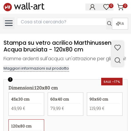
0
0
Articol
Articoli nell
IA
Stampa su vetro acrilico Marthinussen -
Acqua bruciata - 120x80 cm
Fiamme ardenti sull'acqua: un'attrazione per gli occhi!
Maggiori informazioni sul prodotto
1
SALE -17%
Dimensioni
:
120x80 cm
45x30 cm
60x40 cm
90x60 cm
49,99 €
79,99 €
119,99 €
120x80 cm