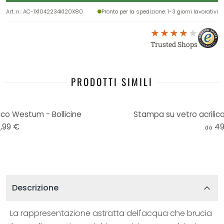
Art. n.
:
AC-1X1042234K120X80
Pronto per la spedizione
: 1-3 giorni lavorativi
Trusted Shops
PRODOTTI SIMILI
ico Westum - Bollicine
Stampa su vetro acrilico
,99 €
49
da
Descrizione
La rappresentazione astratta dell'acqua che brucia