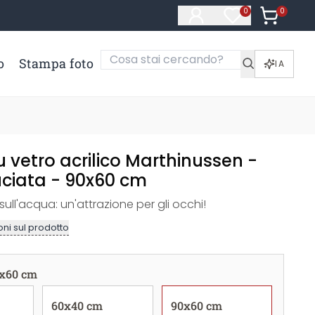
0
Articoli ne
0
Articoli nella li
o
Stampa foto
IA
 vetro acrilico Marthinussen -
ciata - 90x60 cm
ull'acqua: un'attrazione per gli occhi!
ni sul prodotto
x60 cm
60x40 cm
90x60 cm