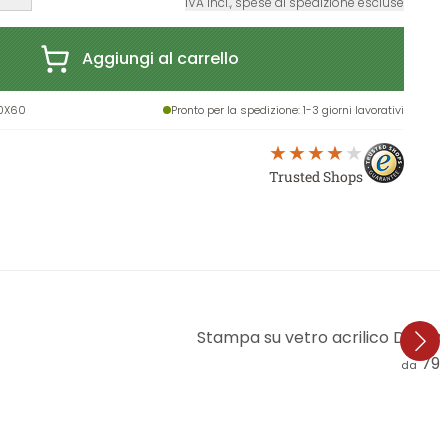
IVA incl., spese di spedizione escluse
Aggiungi al carrello
0X60
Pronto per la spedizione
: 1-3 giorni lavorativi
Trusted Shops
Stampa su vetro acrilico Dmitry 
79,
da