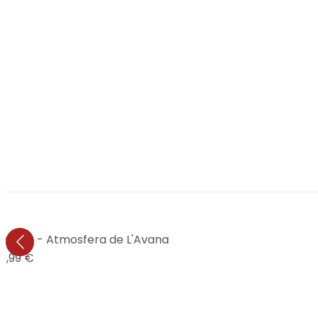
eichner - Atmosfera de L'Avana
9,99 €