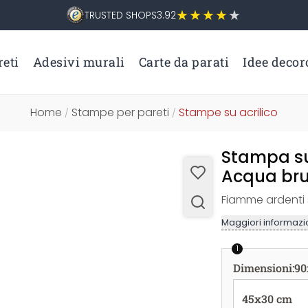
TRUSTED SHOPS
3.92
eti
Adesivi murali
Carte da parati
Idee decor
Home
Stampe per pareti
Stampe su acrilico
/
/
Stampa su
Acqua bru
Fiamme ardenti s
Maggiori informazio
1
Dimensioni
:
90
45x30 cm