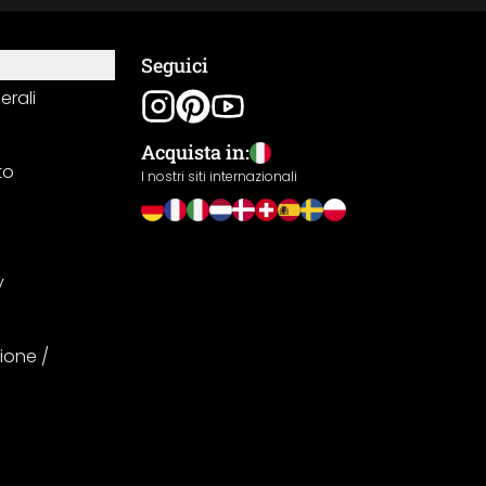
Seguici
erali
Acquista in:
to
I nostri siti internazionali
y
ione /