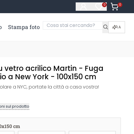
0
Articoli ne
0
Articoli nella li
o
Stampa foto
IA
vetro acrilico Martin - Fuga
io a New York - 100x150 cm
lare a NYC, portate la città a casa vostra!
ni sul prodotto
0x150 cm