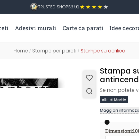
TRUSTED SHOPS
3.92
eti
Adesivi murali
Carte da parati
Idee decor
Home
Stampe per pareti
Stampe su acrilico
/
/
Stampa su 
antincend
Se non potete vo
Altri di
Martin
Maggiori informazio
1
Dimensioni
:
10