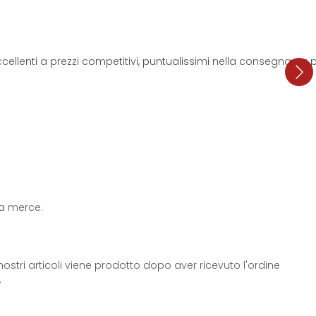
i eccellenti a prezzi competitivi, puntualissimi nella consegna. L
 la merce.
ostri articoli viene prodotto dopo aver ricevuto l'ordine
.