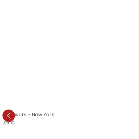
ilico Rivers - New York
9,99 €