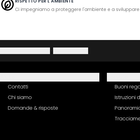
RISPETTO PER L'AMBIENTE
Ci impegniamo a proteggere l'ambiente e a sviluppare pr
Informativa sulla privacy
·
Diritto di recesso
Aiuto
Servizio
Contatti
Buoni reg
Chi siamo
Istruzioni
Domande & risposte
Panoramic
Tracciame