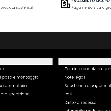
PAGAMENTO SICURO
odotti sostenibili.
Pagamento sicuro grazi
Informazioni
alo
Termini e condizioni gen
 di posa e montaggio
Note legali
a dei materiali
Spedizione e pagamen
nto spedizione
Resi
Diritto di recesso
Informativa sulla privac