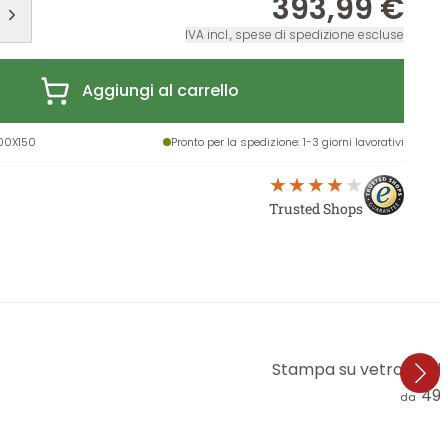
393,99 €
IVA incl., spese di spedizione escluse
Aggiungi al carrello
00X150
Pronto per la spedizione
: 1-3 giorni lavorativi
Trusted Shops
Stampa su vetro acril
49,
da