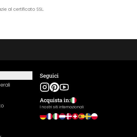
e al certificato SSL.
Seguici
erali
Acquista in:
to
I nostri siti internazionali
y