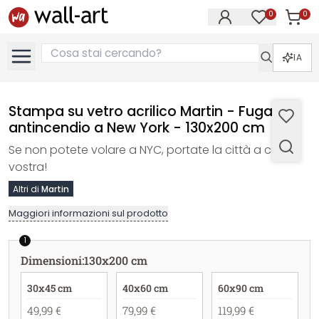
0
0
Articol
Articoli nell
IA
Stampa su vetro acrilico Martin - Fuga
antincendio a New York - 130x200 cm
Se non potete volare a NYC, portate la città a casa
vostra!
Altri di
Martin
Maggiori informazioni sul prodotto
1
Dimensioni
:
130x200 cm
30x45 cm
40x60 cm
60x90 cm
49,99 €
79,99 €
119,99 €