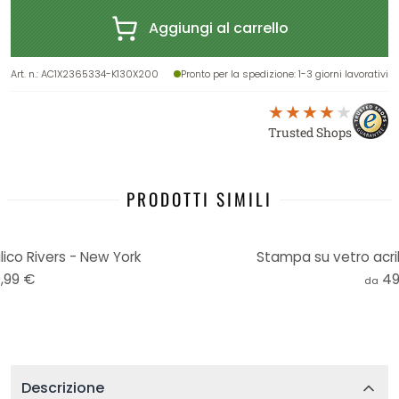
Aggiungi al carrello
Art. n.
:
AC1X2365334-K130X200
Pronto per la spedizione
: 1-3 giorni lavorativi
Trusted Shops
PRODOTTI SIMILI
ico Rivers - New York
Stampa su vetro acril
,99 €
49
da
Descrizione