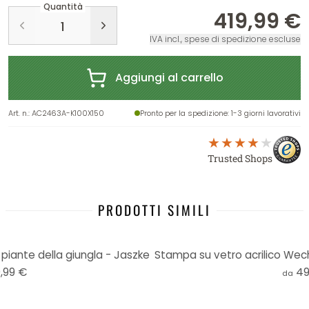
Quantità
419,99 €
IVA incl., spese di spedizione escluse
Aggiungi al carrello
Art. n.
:
AC2463A-K100X150
Pronto per la spedizione
: 1-3 giorni lavorativi
Trusted Shops
PRODOTTI SIMILI
piante della giungla - Jaszke
,99 €
49
da