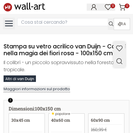
0
0
Articol
Articoli nell
IA
Stampa su vetro acrilico van Duijn - Colibrì
nella magia dei fiori rosa - 100x150 cm
Il colibrì - un piccolo sopravvissuto nella foresta
tropicale.
Altri di
van Duijn
Maggiori informazioni sul prodotto
1
Dimensioni
:
100x150 cm
★
popolare
30x45 cm
40x60 cm
60x90 cm
160,99 €