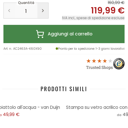
160,99 €
Quantità
119,99 €
IVA incl., spese di spedizione escluse
Aggiungi al carrello
Art. n.
:
AC2463A-K60X90
Pronto per la spedizione
: 1-3 giorni lavorativi
Trusted Shops
PRODOTTI SIMILI
iattolo all'acqua - van Duijn
Stampa su vetro acrilico con 
49,99 €
49
a
da