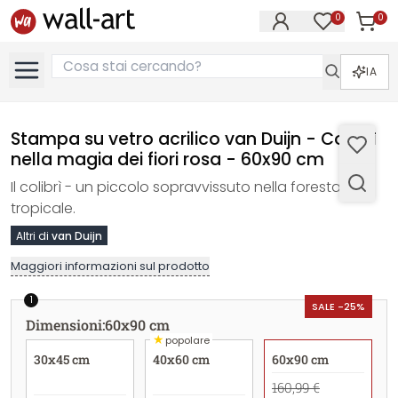
0
0
Articol
Articoli nell
IA
Stampa su vetro acrilico van Duijn - Colibrì
nella magia dei fiori rosa - 60x90 cm
Il colibrì - un piccolo sopravvissuto nella foresta
tropicale.
Altri di
van Duijn
Maggiori informazioni sul prodotto
1
SALE -25%
Dimensioni
:
60x90 cm
★
popolare
30x45 cm
40x60 cm
60x90 cm
160,99 €