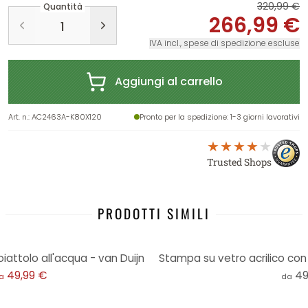
320,99 €
Quantità
266,99 €
IVA incl., spese di spedizione escluse
Aggiungi al carrello
Art. n.
:
AC2463A-K80X120
Pronto per la spedizione
: 1-3 giorni lavorativi
Trusted Shops
PRODOTTI SIMILI
iattolo all'acqua - van Duijn
Stampa su vetro acrilico con 
49,99 €
49
a
da