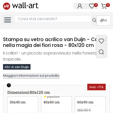
0
0
Articol
Articoli nell
IA
Stampa su vetro acrilico van Duijn - Colibrì
nella magia dei fiori rosa - 80x120 cm
Il colibrì - un piccolo sopravvissuto nella foresta
tropicale.
Altri di
van Duijn
Maggiori informazioni sul prodotto
1
SALE -17%
Dimensioni
:
80x120 cm
★
popolare
30x45 cm
40x60 cm
60x90 cm
160,99 €