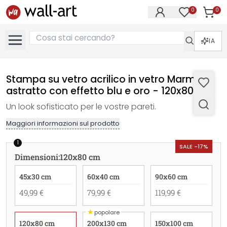
0
0
Articol
Articoli nell
IA
Stampa su vetro acrilico in vetro Marmo
astratto con effetto blu e oro - 120x80 cm
Un look sofisticato per le vostre pareti.
Maggiori informazioni sul prodotto
1
SALE -17%
Dimensioni
:
120x80 cm
45x30 cm
60x40 cm
90x60 cm
49,99 €
79,99 €
119,99 €
★
popolare
120x80 cm
200x130 cm
150x100 cm