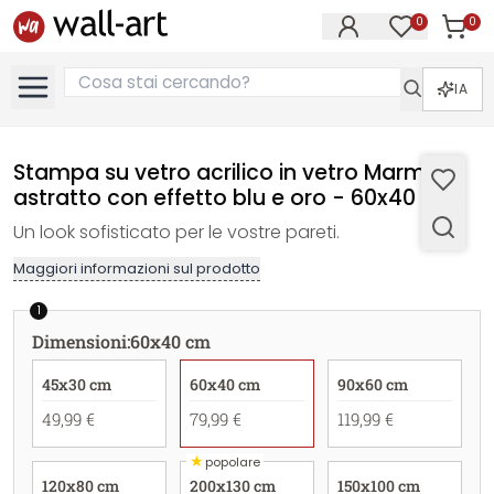
0
0
Articol
Articoli nell
IA
Stampa su vetro acrilico in vetro Marmo
astratto con effetto blu e oro - 60x40 cm
Un look sofisticato per le vostre pareti.
Maggiori informazioni sul prodotto
1
Dimensioni
:
60x40 cm
45x30 cm
60x40 cm
90x60 cm
49,99 €
79,99 €
119,99 €
★
popolare
120x80 cm
200x130 cm
150x100 cm