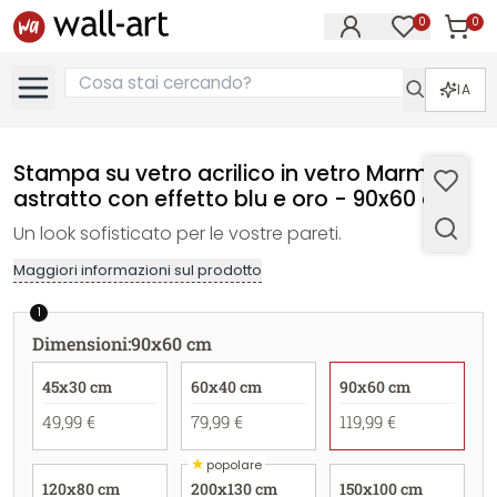
0
0
Articol
Articoli nell
IA
Stampa su vetro acrilico in vetro Marmo
astratto con effetto blu e oro - 90x60 cm
Un look sofisticato per le vostre pareti.
Maggiori informazioni sul prodotto
1
Dimensioni
:
90x60 cm
45x30 cm
60x40 cm
90x60 cm
49,99 €
79,99 €
119,99 €
★
popolare
120x80 cm
200x130 cm
150x100 cm